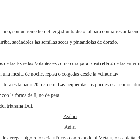
ino, son un remedio del feng shui tradicional para contrarrestar la en
rriba, sacándoles las semillas secas y pintándolas de dorado.
s de las Estrellas Volantes es como cura para la
estrella 2
de las enfer
 una mesita de noche, repisa o colgadas desde la «cinturita».
s naturales tamaño 20 a 25 cm. Las pequeñitas las puedes usar como ador
 con la forma de 8, no de pera.
del trigrama Dui.
Así no
Así si
i le agregas algo rojo sería «Fuego controlando al Metal», o sea daña el 