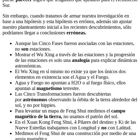
Sur.
Sin embargo, cuando tratamos de armar nuestra investigación en
base a una hipótesis y esta hipótesis es errónea, además sin ajustar
nuestro planteamiento inicial a los recientes descubrimientos, sólo
podríamos llegar a conclusiones
erróneas.
Aunque las Cinco Fases fueron asociadas con las estaciones,
no
son
estaciones.
Mostrar el Wu Xing a través de las estaciones y la progresión
de las estaciones es solo una
analogía
para explicar dinámicas
astronómicas.
El Wu Xing en sí mismo no existe ya que los únicos dos
elementos en existencia son el Agua y el Fuego.
Agua y Fuego no apuntan a H2O o al fuego físico, ellos
apuntan al
magnetismo
terrestre.
Las Cinco Transformaciones fueron descubiertas
por
astrónomos
observando la órbita de la tierra alrededor del
sol, y no por hippies.
Para levantar un mapa de Feng Shui medimos el
campo
magnético de la tierra,
no usamos el patrón del sol.
En el Xuan Kong Feng Shui, 4 Pilares del destino y Ki de las
Nueve Estrellas trabajamos con Longitud y
no
con Latitud.
Medimos el Feng Shui de una construcción por medio de una
aguja magnética.