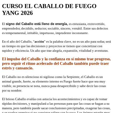
CURSO EL CABALLO DE FUEGO
YANG 2026
El
signo del Caballo está lleno de energía,
es entusiasta, extrovertido,
emprendedor, decidido, seductor, sociable, sincero, versátil. Entre sus defectos
es temperamental, irritable, impetuoso, imprudente inconstante.
En el año del Caballo, “
acción
” es la palabra clave, no es un año para soñar, será
un tiempo en que las decisiones y proyectos se tienen que concretizar con
rapidez y eficiencia. Un año que trae alegría, expansión, vitalidad y aventuras.
El impulso del Caballo y la confianza en sí mismo trae progreso,
pero seguir el ritmo acelerado del Caballo también puede traer
estrés y cansancio.
El Caballo no es silencioso ni sigiloso como la Serpiente, el Caballo es un
animal grande, fuerte, su elemento interno es Fuego fuerte hace que sea muy
visible, su presencia se nota, nunca pasa desapercibido y sabe decir las cosas
por su nombre.
El brioso Caballo evalúa con astucia los acontecimientos y es capaz de tomar
rápidas decisiones, y manipulará a las personas para que las cosas se hagan a su
manera, pero también puede sacar conclusiones precipitadas, exagerar las cosas,
y se vuelve agresivo si no consigue salirse con la suya. Los ánimos estarán muy