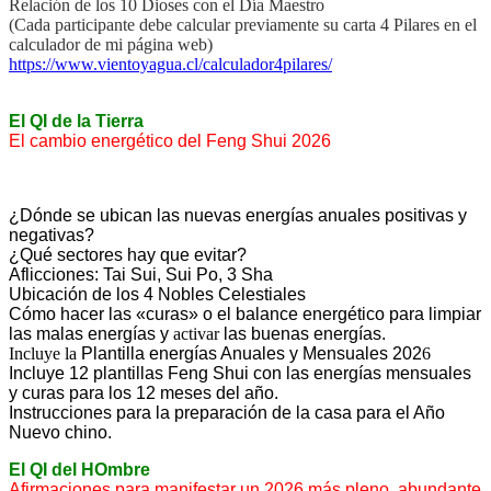
Relación de los 10 Dioses con el Día Maestro
(Cada participante debe calcular previamente su carta 4 Pilares en el
calculador de mi página web)
https://www.vientoyagua.cl/
calculador4pilares/
El QI de la Tierra
El cambio energético del Feng Shui 2026
¿Dónde se ubican las nuevas energías anuales positivas y
negativas?
¿Qué sectores hay que evitar?
Aflicciones:
Tai Sui, Sui Po, 3 Sha
Ubicación de l
os 4 Nobles Celestiales
Cómo hacer las «curas» o el balance energético para limpiar
las malas energías y
activar
las buenas energías.
Incluye la
Plantilla energías Anuales y Mensuales 202
6
Incluye 12 plantillas Feng Shui con las energías mensuales
y curas para los 12 meses del año.
Instrucciones para la preparación de la casa para el Año
Nuevo chino.
El QI del HOmbre
Afirmaciones para manifestar un 2026 más pleno, abundante